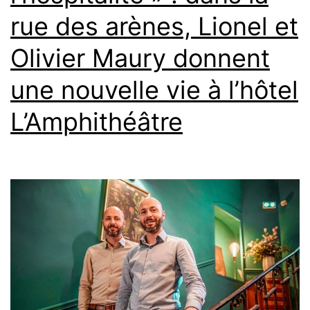
et
rue des arènes, Lionel et
Guillaume
Bienvenu,
Olivier Maury donnent
de
une nouvelle vie à l’hôtel
l’Usine
L’Amphithéâtre
à
gaz,
à
Béziers