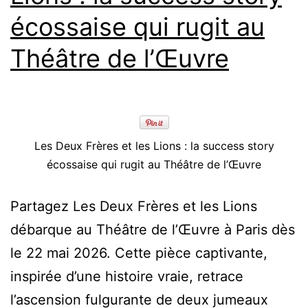
et
écossaise qui rugit au
Olivier
Maury
Théâtre de l’Œuvre
donnent
une
nouvelle
vie
Les Deux Frères et les Lions : la success story
à
écossaise qui rugit au Théâtre de l’Œuvre
l’hôtel
Partagez Les Deux Frères et les Lions
L’Amphithéâtre
débarque au Théâtre de l’Œuvre à Paris dès
le 22 mai 2026. Cette pièce captivante,
inspirée d’une histoire vraie, retrace
l’ascension fulgurante de deux jumeaux