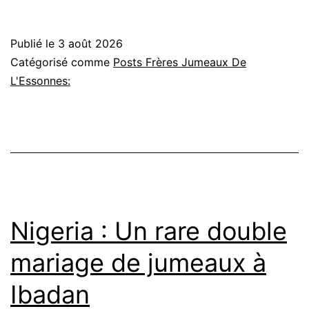
d’Ivoire-
AIP/
Publié le
3 août 2026
La
Catégorisé comme
Posts Frères Jumeaux De
finale
L'Essonnes:
du
tournoi
de
l’entreprenariat
remportée
par
Nigeria : Un rare double
l’équipe
mariage de jumeaux à
du
Ibadan
FC