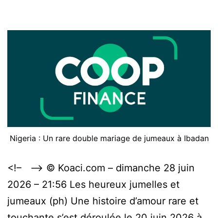
Djassa
de
Divo
Nigeria : Un rare double mariage de jumeaux à Ibadan
<!– –> © Koaci.com – dimanche 28 juin
2026 – 21:56 Les heureux jumelles et
jumeaux (ph) Une histoire d’amour rare et
touchante s’est déroulée le 20 juin 2026 à