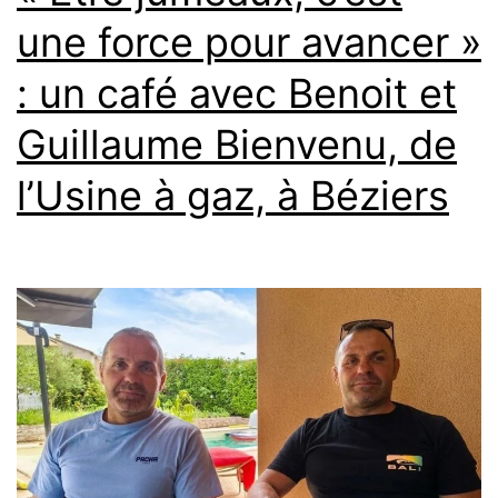
Giorgio
une force pour avancer »
Baldi
: un café avec Benoit et
pour
fêter
Guillaume Bienvenu, de
la
l’Usine à gaz, à Béziers
Saint-
Valentin
avec
leurs
femmes
respectives,
Nicole
Richie