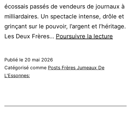
écossais passés de vendeurs de journaux à
milliardaires. Un spectacle intense, drôle et
grinçant sur le pouvoir, l’argent et l’héritage.
Les
Les Deux Frères…
Poursuivre la lecture
Deux
Frères
Publié le
20 mai 2026
et
Catégorisé comme
Posts Frères Jumeaux De
les
L'Essonnes:
Lions
:
la
succe
story