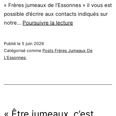
« Frères jumeaux de l’Essonnes » il vous est
possible d’écrire aux contacts indiqués sur
Les
notre…
Poursuivre la lecture
frères
jumeaux
Publié le
5 juin 2026
Joel
Catégorisé comme
Posts Frères Jumeaux De
et
L'Essonnes:
Benji
(Benjamin)
Madden
arrivent
au
restaurant
« Être jumeaux, c’est