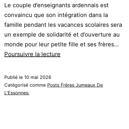
Le couple d’enseignants ardennais est
convaincu que son intégration dans la
famille pendant les vacances scolaires sera
un exemple de solidarité et d’ouverture au
monde pour leur petite fille et ses frères…
«
Poursuivre la lecture
Trouver
Sergueï
Publié le
10 mai 2026
»
Catégorisé comme
Posts Frères Jumeaux De
:
L'Essonnes:
le
podcast
d’une