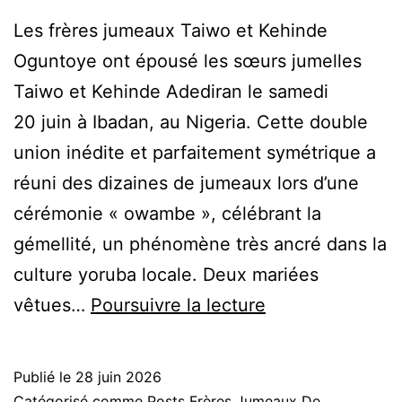
Les frères jumeaux Taiwo et Kehinde
Oguntoye ont épousé les sœurs jumelles
Taiwo et Kehinde Adediran le samedi
20 juin à Ibadan, au Nigeria. Cette double
union inédite et parfaitement symétrique a
réuni des dizaines de jumeaux lors d’une
cérémonie « owambe », célébrant la
gémellité, un phénomène très ancré dans la
culture yoruba locale. Deux mariées
Robes
vêtues…
Poursuivre la lecture
et
prénoms
Publié le
28 juin 2026
identiques
Catégorisé comme
Posts Frères Jumeaux De