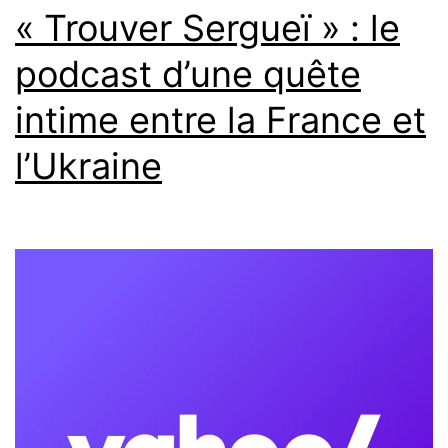
écossa
« Trouver Sergueï » : le
qui
podcast d’une quête
rugit
intime entre la France et
au
Théât
l’Ukraine
de
l’Œuvr