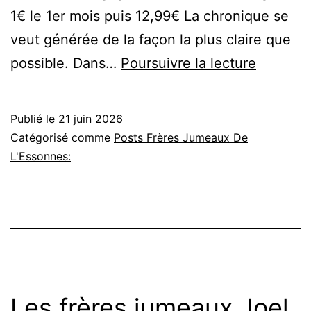
1€ le 1er mois puis 12,99€ La chronique se
veut générée de la façon la plus claire que
Expositi
possible. Dans…
Poursuivre la lecture
Les
frères
Publié le
21 juin 2026
Voirin
Catégorisé comme
Posts Frères Jumeaux De
et
L'Essonnes:
«
la
pensée
devient
tableau
»
Les frères jumeaux Joel