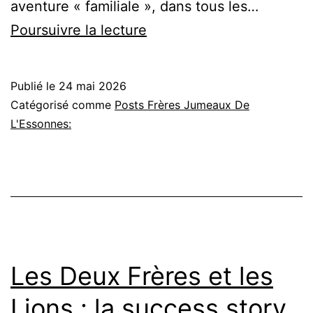
aventure « familiale », dans tous les…
« Le
Poursuivre la lecture
mot-
clé,
Publié le
24 mai 2026
c’est
Catégorisé comme
Posts Frères Jumeaux De
l’hospitalité »
L'Essonnes:
:
dans
la
rue
des
arènes,
Les Deux Frères et les
Lionel
Lions : la success story