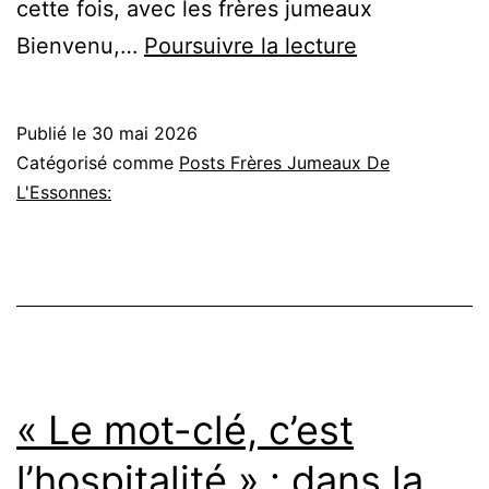
cette fois, avec les frères jumeaux
« Être
Bienvenu,…
Poursuivre la lecture
jumeaux,
c’est
Publié le
30 mai 2026
une
Catégorisé comme
Posts Frères Jumeaux De
force
L'Essonnes:
pour
avancer »
:
un
café
avec
« Le mot-clé, c’est
Benoit
l’hospitalité » : dans la