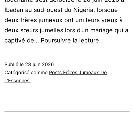
Ibadan au sud-ouest du Nigéria, lorsque
deux frères jumeaux ont uni leurs vœux à
deux sœurs jumelles lors d’un mariage qui a
Nigeria
captivé de…
Poursuivre la lecture
:
Un
Publié le
28 juin 2026
rare
Catégorisé comme
Posts Frères Jumeaux De
double
L'Essonnes:
mariage
de
jumeaux
à
Ibadan