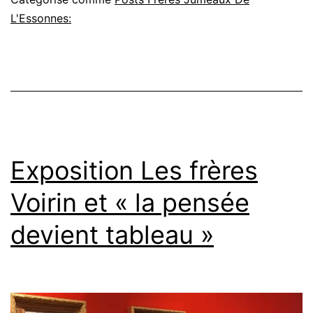
:
L'Essonnes:
l’irréel
mariage
de
deux
frères
jumeaux
Exposition Les frères
avec
Voirin et « la pensée
deux
devient tableau »
sœurs
jumelles