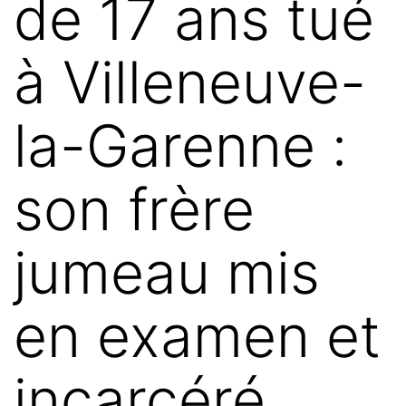
de 17 ans tué
à Villeneuve-
la-Garenne :
son frère
jumeau mis
en examen et
incarcéré