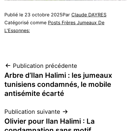
Publié le
23 octobre 2025
Par
Claude DAYRES
Catégorisé comme
Posts Frères Jumeaux De
L'Essonnes:
Navigation
Publication précédente
Arbre d’Ilan Halimi : les jumeaux
de
tunisiens condamnés, le mobile
l’article
antisémite écarté
Publication suivante
Olivier pour Ilan Halimi : La
condamnation sans motif