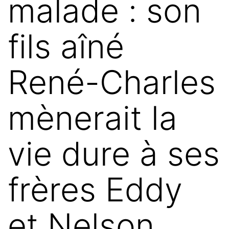
malade : son
fils aîné
René-Charles
mènerait la
vie dure à ses
frères Eddy
et Nelson…