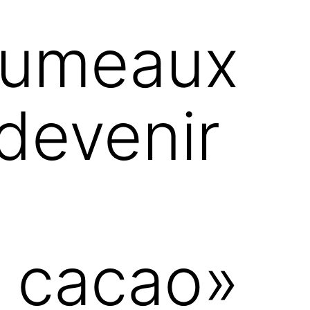
 jumeaux
 devenir
u cacao»