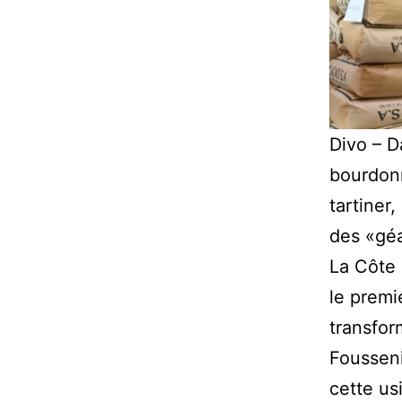
Divo – D
bourdonn
tartiner
des «géa
La Côte d
le premi
transfor
Fousseni
cette us