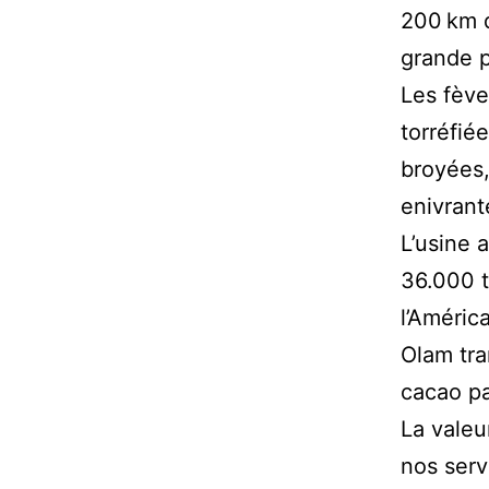
200 km d
grande p
Les fève
torréfié
broyées,
enivrant
L’usine 
36.000 t
l’Améric
Olam tr
cacao pa
La valeu
nos serv