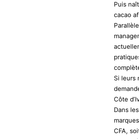
Puis naî
cacao af
Parallèl
manageme
actuelle
pratique
complète
Si leurs
demande»
Côte d’Iv
Dans les
marques 
CFA, soi