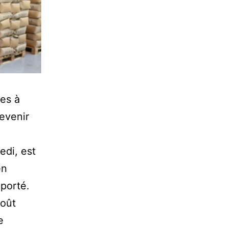
tes à
devenir
edi, est
en
xporté.
août
e