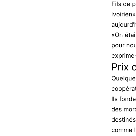
Fils de 
ivoirien
aujourd’
«On étai
pour nou
exprime-t
Prix 
Quelques
coopérat
Ils fond
des mor
destinés
comme l