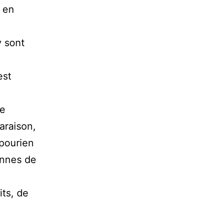
t en
y sont
est
de
araison,
apourien
onnes de
its, de