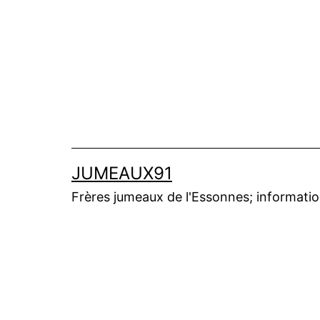
Aller
au
contenu
JUMEAUX91
Frères jumeaux de l'Essonnes; informations