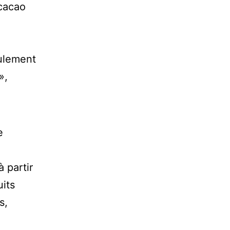
 cacao
eulement
»,
e
 partir
its
s,