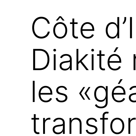
Côte d’
Diakité
les «gé
transfo