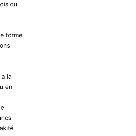
ois du
se forme
ions
 a la
du en
de
ancs
akité