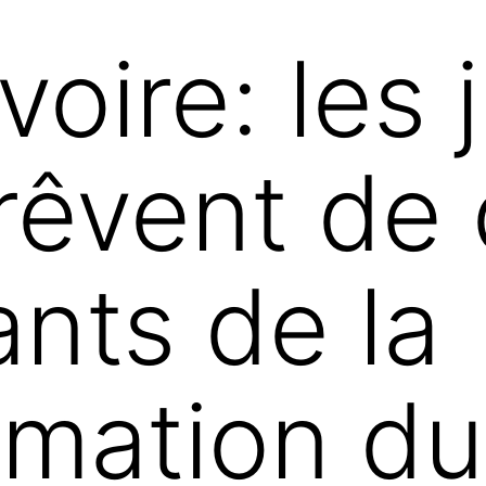
Ivoire: les
 rêvent de
ants de la
rmation d