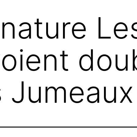
nature Les
oient dou
es Jumeaux