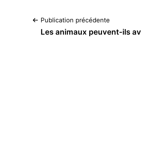
Navigation
Publication précédente
Les animaux peuvent-ils a
de
l’article