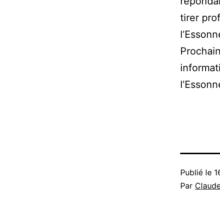
répondan
tirer pro
l’Essonn
Prochain
informat
l’Essonn
Publié le
1
Par
Claud