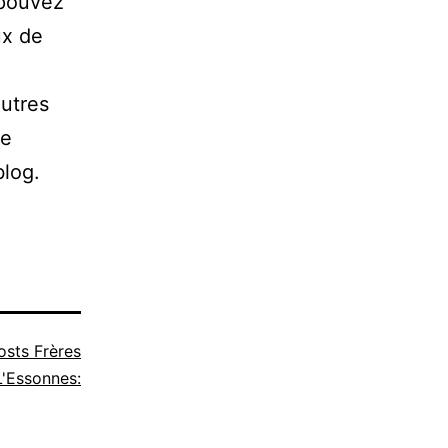
 pouvez
ux de
autres
de
blog.
osts Frères
'Essonnes: