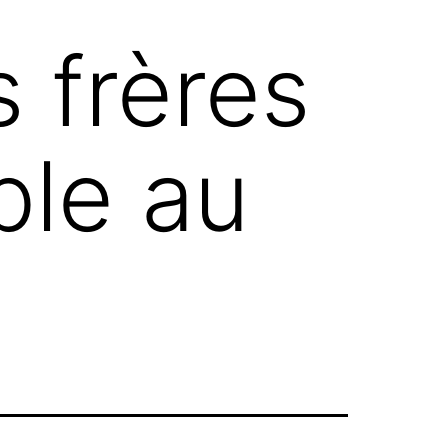
 frères
ble au