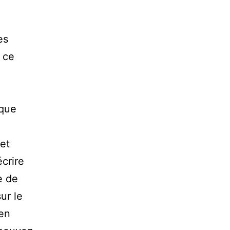
es
 ce
 que
et
écrire
e de
ur le
 en