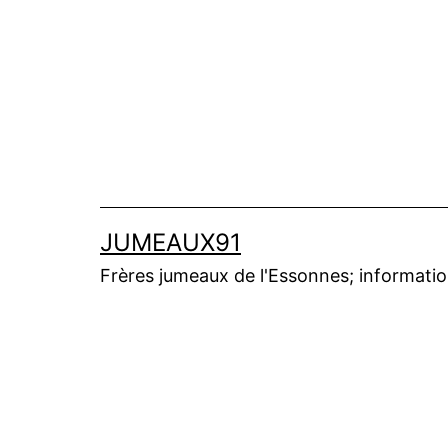
Aller
au
contenu
JUMEAUX91
Frères jumeaux de l'Essonnes; informations