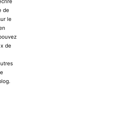
écrire
e de
ur le
 en
 pouvez
ux de
autres
de
blog.