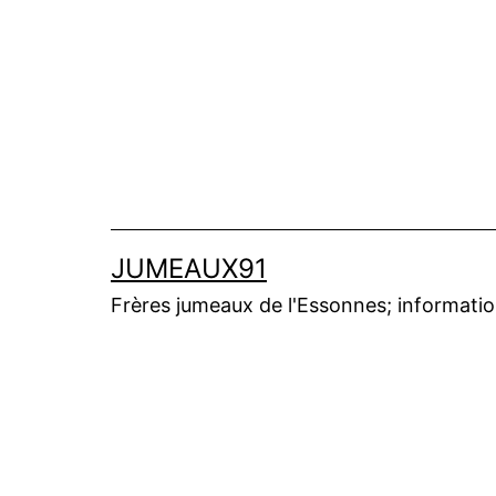
Aller
au
contenu
JUMEAUX91
Frères jumeaux de l'Essonnes; informations