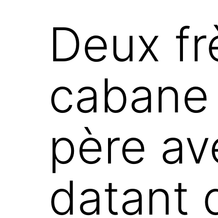
Deux fr
cabane 
père a
datant 