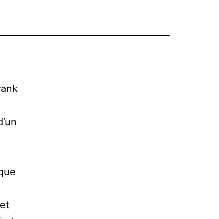
rank
d’un
 que
et