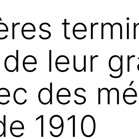
ères termi
de leur g
vec des m
de 1910