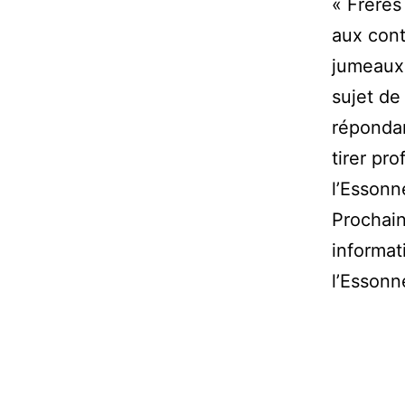
« Frères
aux cont
jumeaux9
sujet de
répondan
tirer pro
l’Essonn
Prochain
informat
l’Essonn