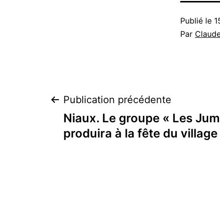
Publié le
1
Par
Claud
Navigation
Publication précédente
Niaux. Le groupe « Les Jum
de
produira à la fête du village
l’article