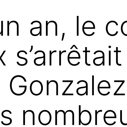
 un an, le
s’arrêtait 
 Gonzalez
es nombre