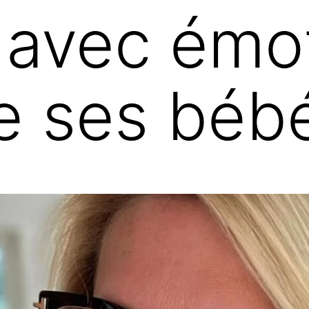
avec émot
e ses béb