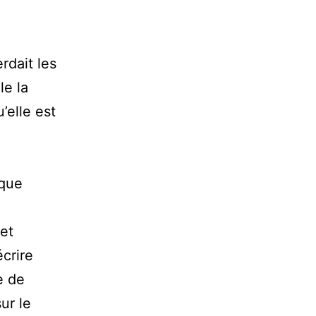
rdait les
le la
’elle est
 que
et
écrire
e de
ur le