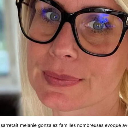
x sarretait melanie gonzalez familles nombreuses evoque a