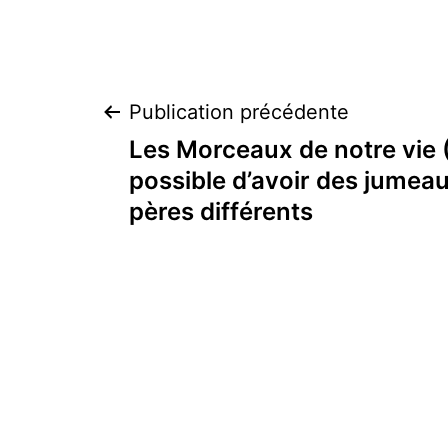
Navigation
Publication précédente
Les Morceaux de notre vie (
de
possible d’avoir des jumea
pères différents
l’article