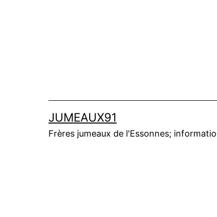
Aller
au
contenu
JUMEAUX91
Frères jumeaux de l'Essonnes; informations