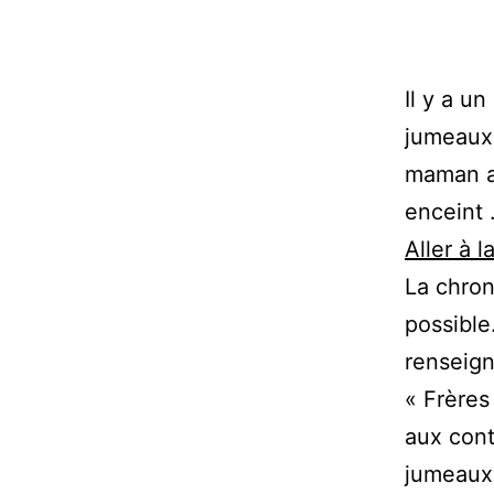
Il y a u
jumeaux 
maman a 
enceint
Aller à l
La chron
possible
renseign
« Frères
aux cont
jumeaux9