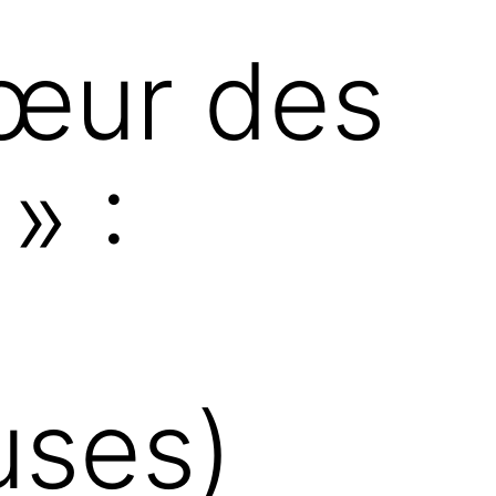
 cœur des
» :
uses)