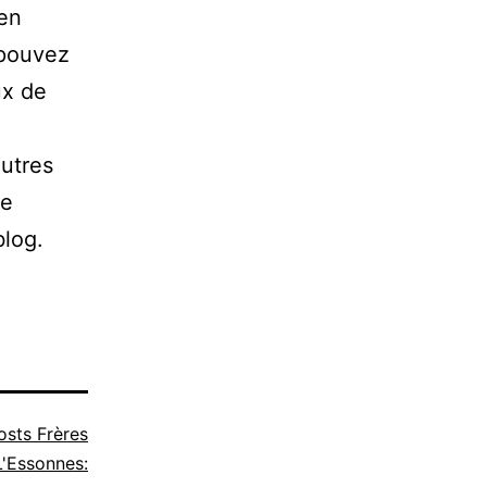
 en
 pouvez
ux de
autres
de
blog.
osts Frères
'Essonnes: