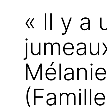
« Il y a
jumeaux 
Mélanie
(Famill