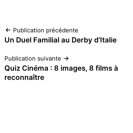
Navigation
Publication précédente
Un Duel Familial au Derby d’Italie
de
l’article
Publication suivante
Quiz Cinéma : 8 images, 8 films à
reconnaître