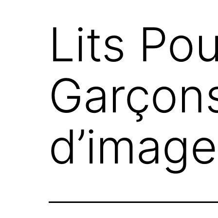
Lits Po
Garçon
d’images