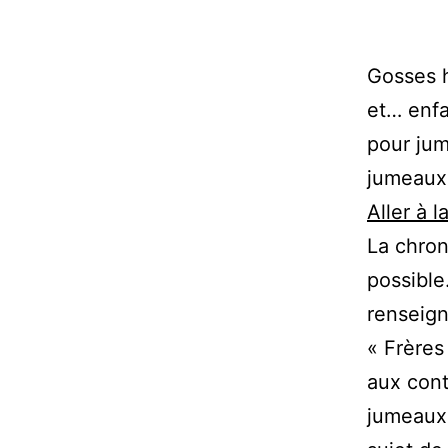
Gosses h
et… enfa
pour jum
jumeaux 
Aller à l
La chron
possible
renseign
« Frères
aux cont
jumeaux9