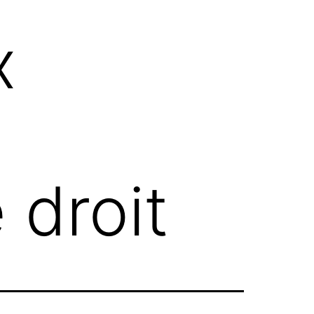
x
 droit