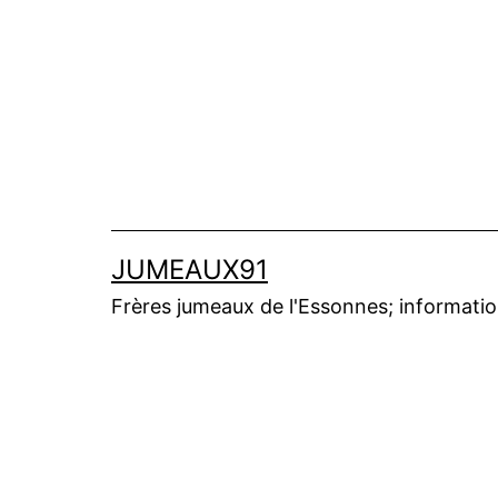
Aller
au
contenu
JUMEAUX91
Frères jumeaux de l'Essonnes; informations