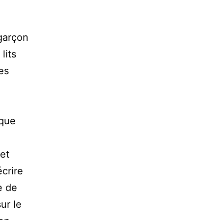
garçon
lits
es
 que
et
écrire
e de
ur le