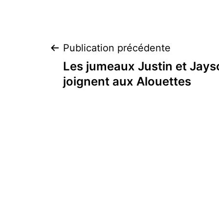
Navigation
Publication précédente
Les jumeaux Justin et Jays
de
joignent aux Alouettes
l’article