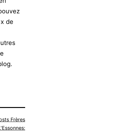
 en
 pouvez
ux de
autres
de
blog.
osts Frères
'Essonnes: