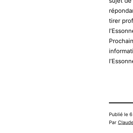
sujet de
répondan
tirer pro
l’Essonn
Prochain
informat
l’Essonn
Publié le
6
Par
Claud