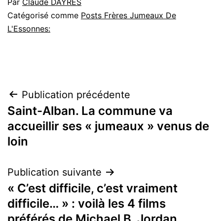
Par
Claude DAYRES
Catégorisé comme
Posts Frères Jumeaux De
L'Essonnes:
Navigation
Publication précédente
Saint-Alban. La commune va
de
accueillir ses « jumeaux » venus de
l’article
loin
Publication suivante
« C’est difficile, c’est vraiment
difficile… » : voilà les 4 films
préférés de Michael B. Jordan