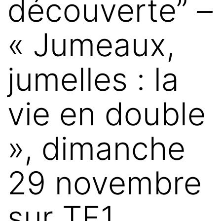
découverte” –
« Jumeaux,
jumelles : la
vie en double
», dimanche
29 novembre
sur TF1