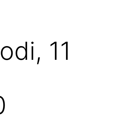
di, 11
0