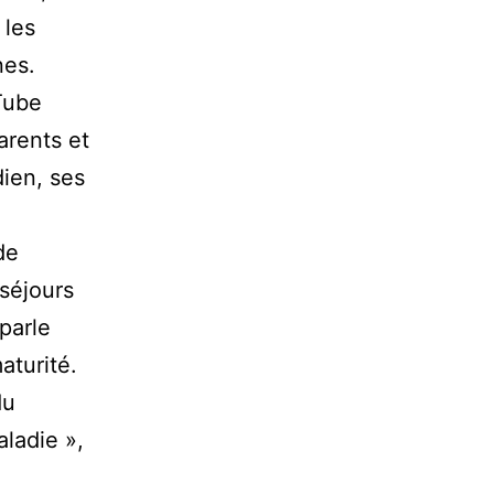
 les
nes.
Tube
arents et
dien, ses
de
séjours
parle
aturité.
du
aladie »,