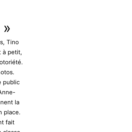
 »
s, Tino
 à petit,
otoriété.
hotos.
e public
 Anne-
nnent la
en place.
t fait