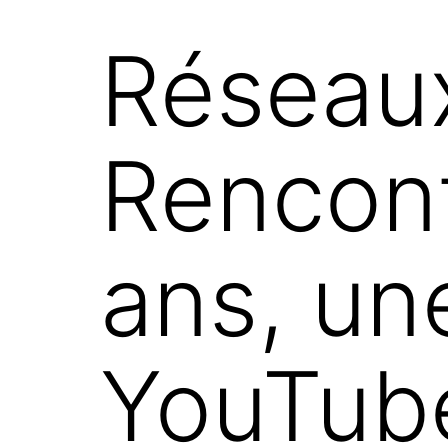
Réseau
Rencont
ans, un
YouTub