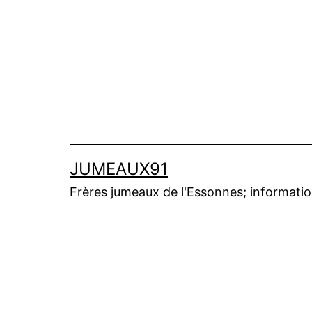
Aller
au
contenu
JUMEAUX91
Frères jumeaux de l'Essonnes; informations