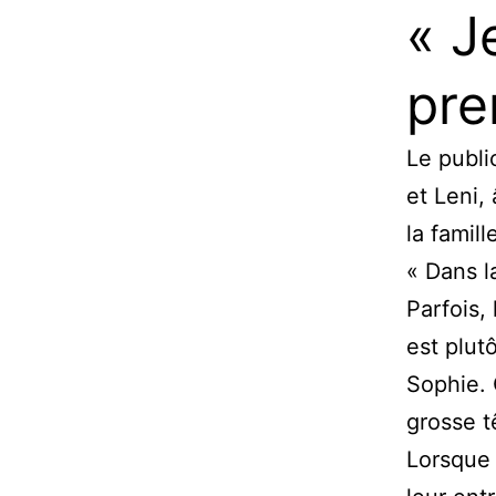
« J
pre
Le publi
et Leni, 
la famil
« Dans l
Parfois,
est plut
Sophie. 
grosse tê
Lorsque 