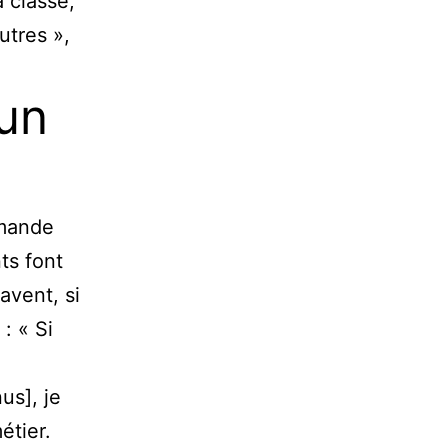
a classe,
utres »,
 un
rmande
nts font
savent, si
 : « Si
us], je
étier.