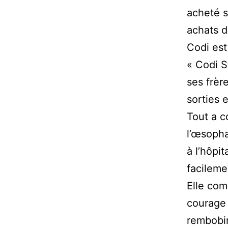
acheté s
achats d
Codi est
« Codi S
ses frèr
sorties 
Tout a c
l’œsopha
à l’hôpi
facileme
Elle com
courage 
rembobin