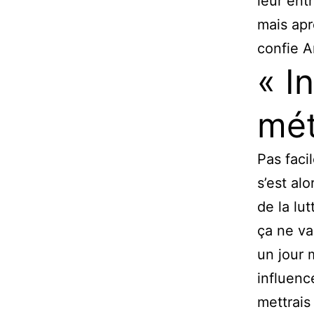
leur ent
mais apr
confie 
« I
mét
Pas faci
s’est alo
de la lut
ça ne va 
un jour 
influenc
mettrais