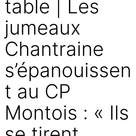
table | Les
jumeaux
Chantraine
s’épanouissen
t au CP
Montois : « Ils
se tirent