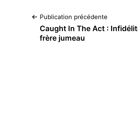
Navigation
Publication précédente
Caught In The Act : Infidéli
de
frère jumeau
l’article