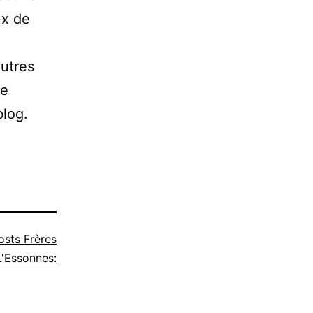
ux de
autres
de
blog.
osts Frères
'Essonnes: