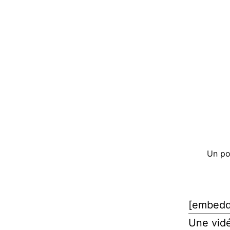
Un pol
[embedd
Une vidé