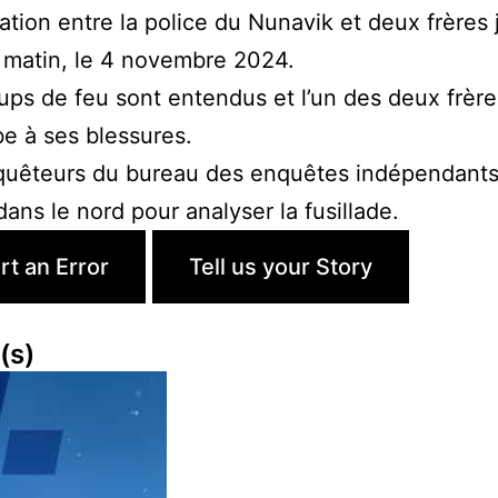
ation entre la police du Nunavik et deux frère
i matin, le 4 novembre 2024.
ps de feu sont entendus et l’un des deux frère
e à ses blessures.
quêteurs du bureau des enquêtes indépendants
ans le nord pour analyser la fusillade.
rt an Error
Tell us your Story
tinue
(s)
ding