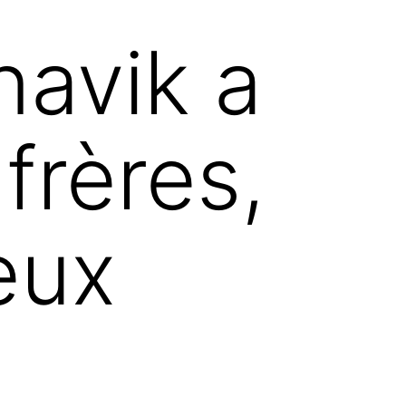
navik a
frères,
 eux