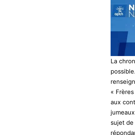
La chron
possible
renseign
« Frères
aux cont
jumeaux9
sujet de
répondan