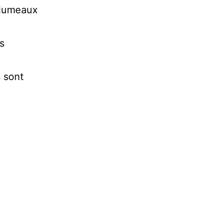
s jumeaux
s
 sont