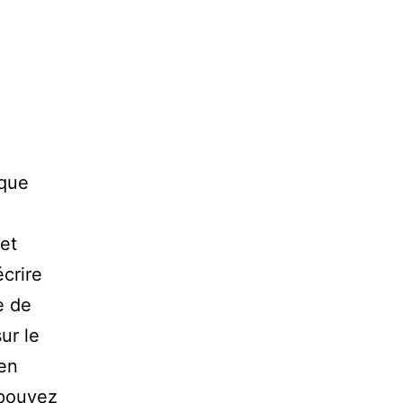
 que
et
écrire
e de
ur le
 en
 pouvez