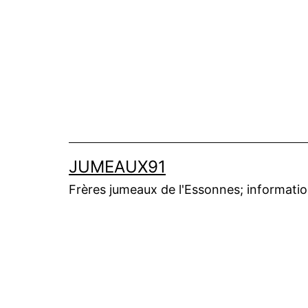
Aller
au
contenu
JUMEAUX91
Frères jumeaux de l'Essonnes; informations