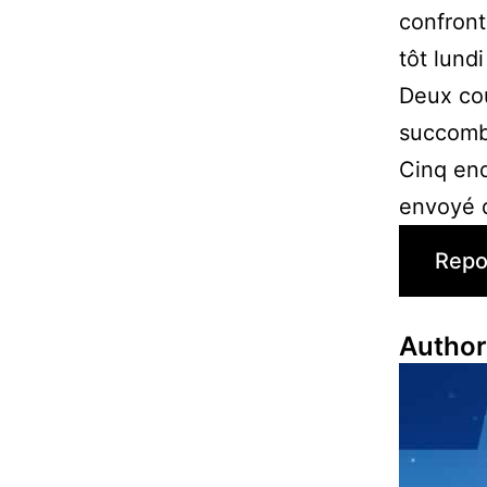
confront
tôt lund
Deux cou
succomb
Cinq en
envoyé d
Repo
Con
Author
Rea