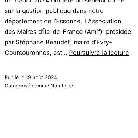
du 7 août 2024 ont jeté un sérieux doute
sur la gestion publique dans notre
département de l’Essonne. L’Association
des Maires d’Île-de-France (Amif), présidée
par Stéphane Beaudet, maire d’Évry-
De
Courcouronnes, est…
Poursuivre la lecture
Ma
en
Publié le
19 août 2024
Es
Catégorisé comme
Non fiché.
(Ev
Sai
Mic
Me
épi