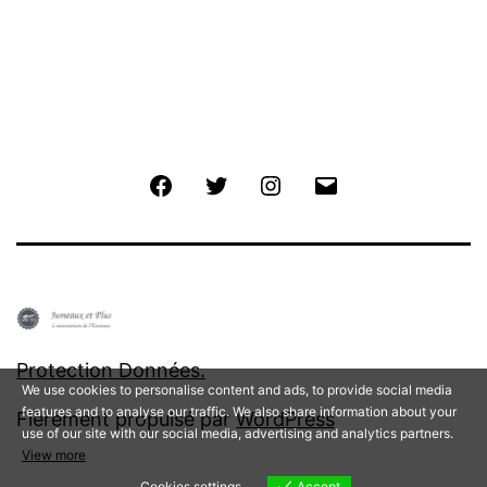
da
le
Ca
En
po
Facebook
Twitter
Instagram
E-
la
mail
ges
int
de
l’A
Protection Données.
We use cookies to personalise content and ads, to provide social media
(
features and to analyse our traffic. We also share information about your
Fièrement propulsé par
WordPress
Ass
use of our site with our social media, advertising and analytics partners.
View more
de
Cookies settings
Accept