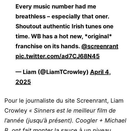
Every music number had me
breathless – especially that oner.
Shoutout authentic Irish tunes one
time. WB has a hot new, *original*
franchise on its hands.
@screenrant
pic.twitter.com/ad7CJ68N45
— Liam (@LiamTCrowley)
April 4,
2025
Pour le journaliste du site Screenrant, Liam
Crowley
« Sinners est le meilleur film de
l’année (jusqu’à présent). Coogler + Michael
B. ont fait monter la sauce à un niveau