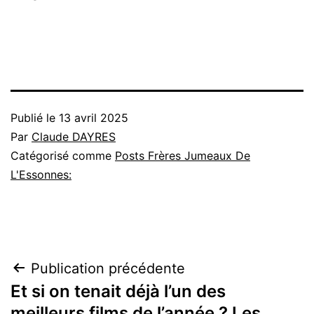
Publié le
13 avril 2025
Par
Claude DAYRES
Catégorisé comme
Posts Frères Jumeaux De
L'Essonnes:
Navigation
Publication précédente
Et si on tenait déjà l’un des
de
meilleurs films de l’année ? Les