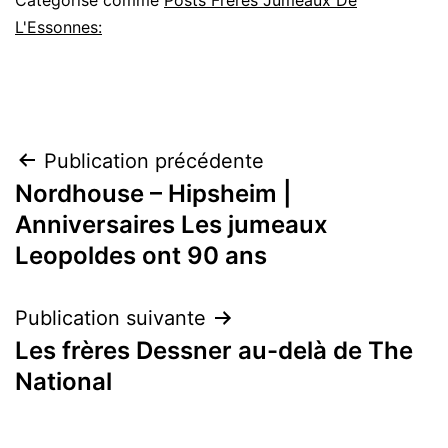
L'Essonnes:
Navigation
Publication précédente
Nordhouse – Hipsheim |
de
Anniversaires Les jumeaux
l’article
Leopoldes ont 90 ans
Publication suivante
Les frères Dessner au-delà de The
National