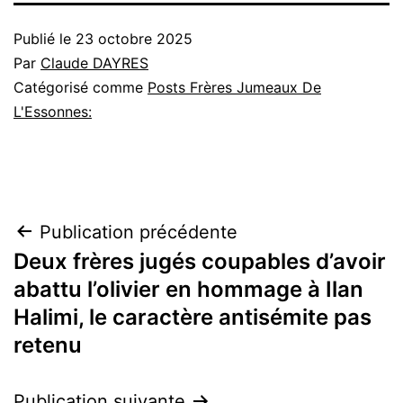
Publié le
23 octobre 2025
Par
Claude DAYRES
Catégorisé comme
Posts Frères Jumeaux De
L'Essonnes:
Navigation
Publication précédente
Deux frères jugés coupables d’avoir
de
abattu l’olivier en hommage à Ilan
l’article
Halimi, le caractère antisémite pas
retenu
Publication suivante