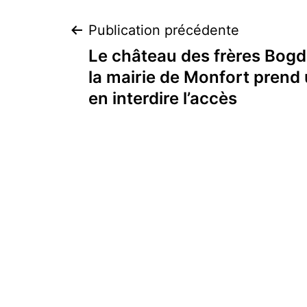
Navigation
Publication précédente
Le château des frères Bogda
de
la mairie de Monfort prend 
en interdire l’accès
l’article