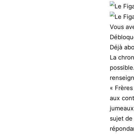
Vous ave
Débloqu
Déjà ab
La chron
possible
renseign
« Frères
aux cont
jumeaux9
sujet de
répondan