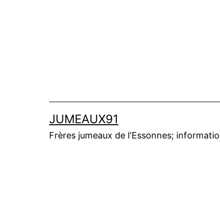
Aller
au
contenu
JUMEAUX91
Frères jumeaux de l'Essonnes; informations