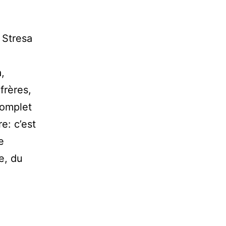
 Stresa
,
 frères,
complet
e: c’est
e
re, du