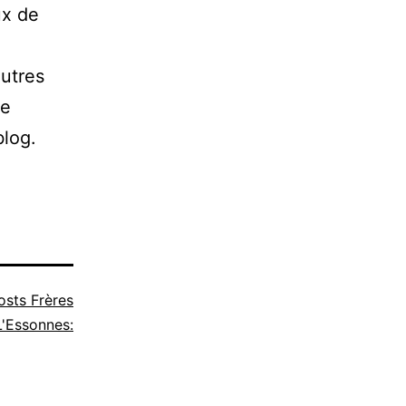
ux de
autres
de
blog.
osts Frères
'Essonnes: