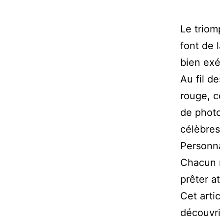
Le triom
font de 
bien ex
Au fil d
rouge, c
de photo
célèbres
Personna
Chacun r
prêter a
Cet arti
découvri