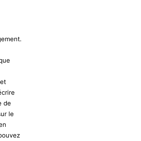
gement.
 que
et
écrire
e de
ur le
 en
 pouvez