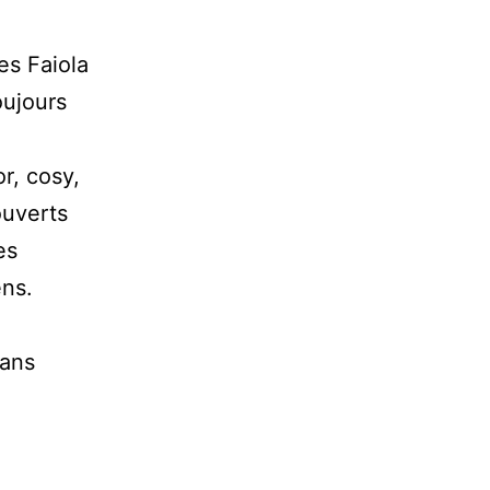
es Faiola
oujours
r, cosy,
ouverts
es
ens.
sans