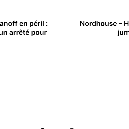
noff en péril :
Nordhouse – H
un arrêté pour
jum