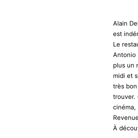
Alain De
est indé
Le resta
Antonio e
plus un 
midi et 
très bon
trouver. 
cinéma, 
Revenues
À découv