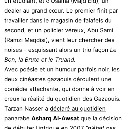
un étudiant, et d’Osama (Majd Eid), un
dealer au grand cœur. Le premier finit par
travailler dans le magasin de falafels du
second, et un policier véreux, Abu Sami
(Ramzi Maqdisi), vient leur chercher des
noises – esquissant alors un trio façon
Le
Bon, la Brute et le Truand.
Avec poésie et un humour parfois noir, les
deux cinéastes gazaouis déroulent une
comédie attachante, qui donne à voir en
creux la réalité du quotidien des Gazaouis.
Tarzan Nasser a
déclaré au quotidien
panarabe
Asharq Al-Awsat
que la décision
de débuter l’intrigue en 2007
“n’était pas