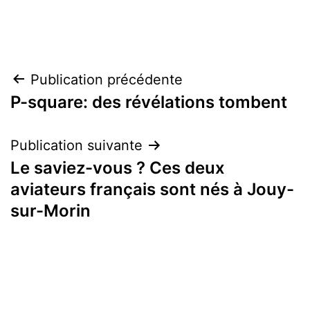
Navigation
Publication précédente
P-square: des révélations tombent
de
l’article
Publication suivante
Le saviez-vous ? Ces deux
aviateurs français sont nés à Jouy-
sur-Morin