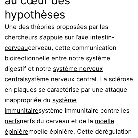
au cœur des
hypothèses
Une des théories proposées par les
chercheurs s’appuie sur l’axe intestin-
cerveau
cerveau
, cette communication
bidirectionnelle entre notre système
digestif et notre
système nerveux
central
système nerveux central
. La sclérose
en plaques se caractérise par une attaque
inappropriée du
système
immunitaire
système immunitaire
contre les
nerfs
nerfs
du cerveau et de la
moelle
épinière
moelle épinière
. Cette dérégulation